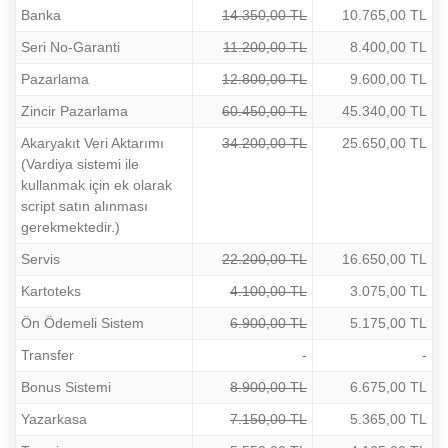
Banka
14.350,00 TL
10.765,00 TL
Seri No-Garanti
11.200,00 TL
8.400,00 TL
Pazarlama
12.800,00 TL
9.600,00 TL
Zincir Pazarlama
60.450,00 TL
45.340,00 TL
Akaryakıt Veri Aktarımı
34.200,00 TL
25.650,00 TL
(Vardiya sistemi ile
kullanmak için ek olarak
script satın alınması
gerekmektedir.)
Servis
22.200,00 TL
16.650,00 TL
Kartoteks
4.100,00 TL
3.075,00 TL
Ön Ödemeli Sistem
6.900,00 TL
5.175,00 TL
Transfer
-
-
Bonus Sistemi
8.900,00 TL
6.675,00 TL
Yazarkasa
7.150,00 TL
5.365,00 TL