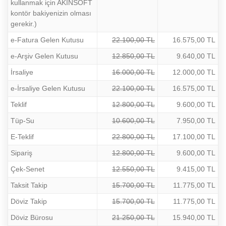
kullanmak için AKINSOFT
kontör bakiyenizin olması
gerekir.)
e-Fatura Gelen Kutusu
22.100,00 TL
16.575,00 TL
e-Arşiv Gelen Kutusu
12.850,00 TL
9.640,00 TL
İrsaliye
16.000,00 TL
12.000,00 TL
e-İrsaliye Gelen Kutusu
22.100,00 TL
16.575,00 TL
Teklif
12.800,00 TL
9.600,00 TL
Tüp-Su
10.600,00 TL
7.950,00 TL
E-Teklif
22.800,00 TL
17.100,00 TL
Sipariş
12.800,00 TL
9.600,00 TL
Çek-Senet
12.550,00 TL
9.415,00 TL
Taksit Takip
15.700,00 TL
11.775,00 TL
Döviz Takip
15.700,00 TL
11.775,00 TL
Döviz Bürosu
21.250,00 TL
15.940,00 TL