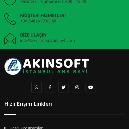
Pazartesi - Cumartesi: 09.00 - 19.00
MÜŞTERİ HİZMETLERİ
+90(546) 497 00 66
BİZE ULAŞIN
info@akinsoftsultanbeyli.com
Hızlı Erişim Linkleri
Ticari Programlar