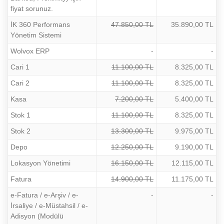
fiyat sorunuz.
İK 360 Performans
47.850,00 TL
35.890,00 TL
Yönetim Sistemi
Wolvox ERP
-
-
Cari 1
11.100,00 TL
8.325,00 TL
Cari 2
11.100,00 TL
8.325,00 TL
Kasa
7.200,00 TL
5.400,00 TL
Stok 1
11.100,00 TL
8.325,00 TL
Stok 2
13.300,00 TL
9.975,00 TL
Depo
12.250,00 TL
9.190,00 TL
Lokasyon Yönetimi
16.150,00 TL
12.115,00 TL
Fatura
14.900,00 TL
11.175,00 TL
e-Fatura / e-Arşiv / e-
-
-
İrsaliye / e-Müstahsil / e-
Adisyon (Modülü