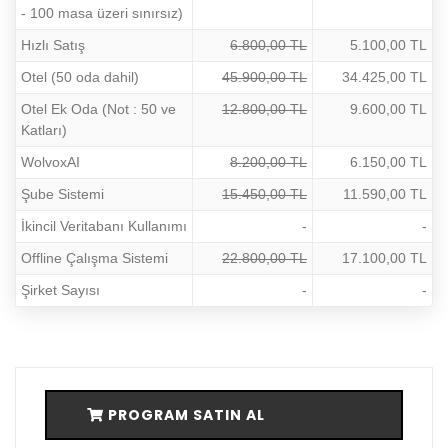
- 100 masa üzeri sınırsız)
Hızlı Satış
6.800,00 TL
5.100,00 TL
Otel (50 oda dahil)
45.900,00 TL
34.425,00 TL
Otel Ek Oda (Not : 50 ve
12.800,00 TL
9.600,00 TL
Katları)
WolvoxAI
8.200,00 TL
6.150,00 TL
Şube Sistemi
15.450,00 TL
11.590,00 TL
İkincil Veritabanı Kullanımı
-
-
Offline Çalışma Sistemi
22.800,00 TL
17.100,00 TL
Şirket Sayısı
-
-
PROGRAM SATIN AL