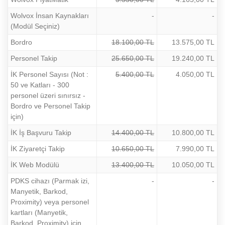
Wolvox İnsan Kaynakları
-
-
(Modül Seçiniz)
Bordro
18.100,00 TL
13.575,00 TL
Personel Takip
25.650,00 TL
19.240,00 TL
İK Personel Sayısı (Not :
5.400,00 TL
4.050,00 TL
50 ve Katları - 300
personel üzeri sınırsız -
Bordro ve Personel Takip
için)
İK İş Başvuru Takip
14.400,00 TL
10.800,00 TL
İK Ziyaretçi Takip
10.650,00 TL
7.990,00 TL
İK Web Modülü
13.400,00 TL
10.050,00 TL
PDKS cihazı (Parmak izi,
-
-
Manyetik, Barkod,
Proximity) veya personel
kartları (Manyetik,
Barkod, Proximity) için