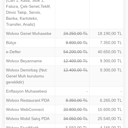
(Cari 1, Kasa, Stok 1,
Fatura, Çek-Senet,Teklif,
Döviz Takip, Servis,
Banka, Kartoteks,
Transfer, Analiz)
Wolvox Genel Muhasebe
24.250,00 TL
18.190,00 TL
Bütçe
9.800,00 TL
7.350,00 TL
e-Defter
54.200,00 TL
40.650,00 TL
Wolvox Beyanname
12.400,00 TL
9.300,00 TL
Wolvox Demirbaş (Not:
12.400,00 TL
9.300,00 TL
Genel Muh kurulumu
gereklidir)
Enflasyon Muhasebesi
-
-
Wolvox Restaurant PDA
8.350,00 TL
6.265,00 TL
Wolvox WebConnect
20.800,00 TL
15.600,00 TL
Wolvox Mobil Satış PDA
34.050,00 TL
25.540,00 TL
Wolvox FiyatMatik
5.550,00 TL
4.165,00 TL