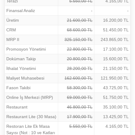
Terazi
5.550,00 TL
4.165,00 TL
Finansal Analiz
-
-
Üretim
21.600,00 TL
16.200,00 TL
CRM
68.600,00 TL
51.450,00 TL
MRP II
325.150,00 TL
243.865,00 TL
Promosyon Yönetimi
22.800,00 TL
17.100,00 TL
Doküman Takip
20.800,00 TL
15.600,00 TL
İthalat Yönetimi
28.200,00 TL
21.150,00 TL
Maliyet Muhasebesi
162.600,00 TL
121.950,00 TL
Fason Takibi
58.300,00 TL
43.725,00 TL
Online İş Merkezi (MRP)
69.000,00 TL
51.750,00 TL
Restaurant
46.800,00 TL
35.100,00 TL
Restaurant Lite (30 Masa)
17.900,00 TL
13.425,00 TL
Restoran Lite Ek Masa
5.550,00 TL
4.165,00 TL
Sayısı (Not : 10 ve Katları