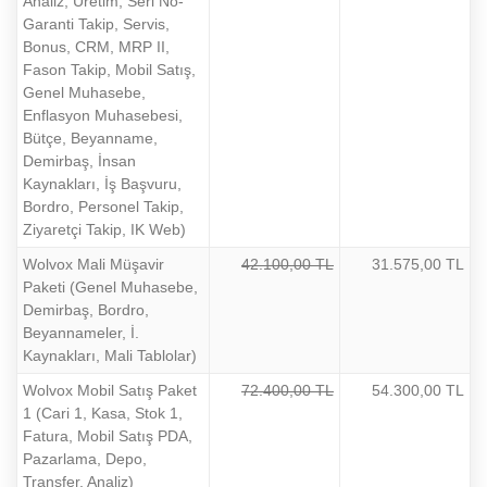
Analiz, Üretim, Seri No-
Garanti Takip, Servis,
Bonus, CRM, MRP II,
Fason Takip, Mobil Satış,
Genel Muhasebe,
Enflasyon Muhasebesi,
Bütçe, Beyanname,
Demirbaş, İnsan
Kaynakları, İş Başvuru,
Bordro, Personel Takip,
Ziyaretçi Takip, IK Web)
Wolvox Mali Müşavir
42.100,00 TL
31.575,00 TL
Paketi (Genel Muhasebe,
Demirbaş, Bordro,
Beyannameler, İ.
Kaynakları, Mali Tablolar)
Wolvox Mobil Satış Paket
72.400,00 TL
54.300,00 TL
1 (Cari 1, Kasa, Stok 1,
Fatura, Mobil Satış PDA,
Pazarlama, Depo,
Transfer, Analiz)