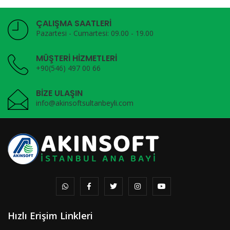
ÇALIŞMA SAATLERİ
Pazartesi - Cumartesi: 09.00 - 19.00
MÜŞTERİ HİZMETLERİ
+90(546) 497 00 66
BİZE ULAŞIN
info@akinsoftsultanbeyli.com
Hızlı Erişim Linkleri