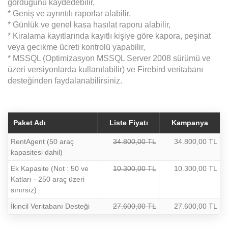
gördüğünü kaydedebilir,
* Geniş ve ayrıntılı raporlar alabilir,
* Günlük ve genel kasa hasılat raporu alabilir,
* Kiralama kayıtlarında kayıtlı kişiye göre kapora, peşinat
veya gecikme ücreti kontrolü yapabilir,
* MSSQL (Optimizasyon MSSQL Server 2008 sürümü ve
üzeri versiyonlarda kullanılabilir) ve Firebird veritabanı
desteğinden faydalanabilirsiniz.
Paket Adı
Liste Fiyatı
Kampanya
RentAgent (50 araç
34.800,00 TL
34.800,00 TL
kapasitesi dahil)
Ek Kapasite (Not : 50 ve
10.300,00 TL
10.300,00 TL
Katları - 250 araç üzeri
sınırsız)
İkincil Veritabanı Desteği
27.600,00 TL
27.600,00 TL