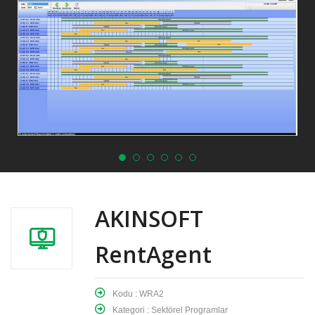
AKINSOFT
RentAgent
Kodu : WRA2
Kategori : Sektörel Programlar