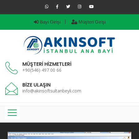
Bayi Girişi
Müşteri Girişi
MÜŞTERİ HİZMETLERİ
+90(546) 497 00 66
BİZE ULAŞIN
info@akinsoftsultanbeyli.com